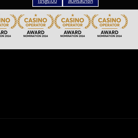
เข้าสู่ระบบ
สมัครสมาชิก