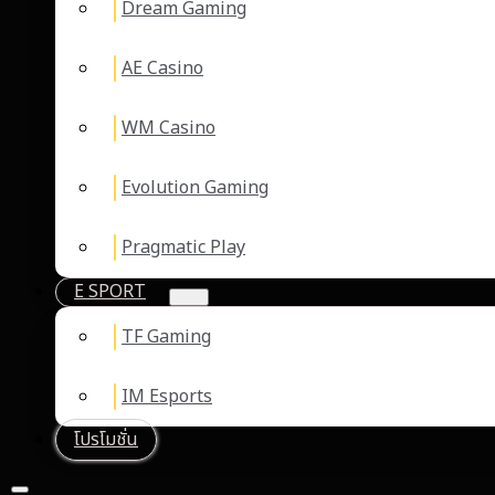
Dream Gaming
AE Casino
WM Casino
Evolution Gaming
Pragmatic Play
E SPORT
TF Gaming
IM Esports
โปรโมชั่น