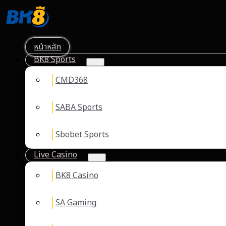
ข้ามไปยังเนื้อหาหลัก
ข้ามไปยังส่วนท้าย
หน้าหลัก
BK8 Sports
CMD368
SABA Sports
Sbobet Sports
Live Casino
BK8 Casino
SA Gaming