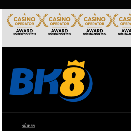
หน้าหลัก