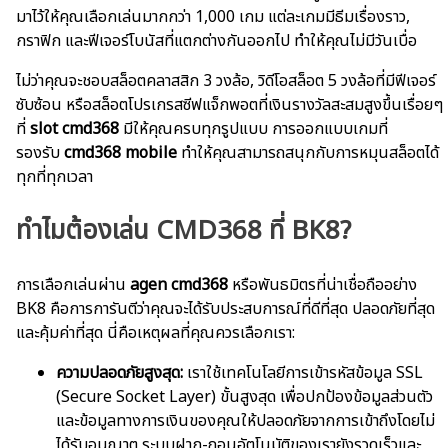
มาไว้ให้คุณเลือกเล่นมากกว่า 1,000 เกม แต่ละเกมมีธีมเรื่องราว,
กราฟิก และฟีเจอร์โบนัสที่แตกต่างกันออกไป ทำให้คุณไม่มีวันเบื่อ
ไม่ว่าคุณจะชอบสล็อตคลาสสิก 3 วงล้อ, วิดีโอสล็อต 5 วงล้อที่มีฟีเจอร์
ซับซ้อน หรือสล็อตโปรเกรสซีฟแจ็กพอตที่เงินรางวัลสะสมสูงขึ้นเรื่อยๆ
ที่
slot cmd368
มีให้คุณครบทุกรูปแบบ การออกแบบเกมที่
รองรับ
cmd368 mobile
ทำให้คุณสามารถสนุกกับการหมุนสล็อตได้
ทุกที่ทุกเวลา
ทำไมต้องเล่น CMD368 ที่ BK8?
การเลือกเล่นผ่าน
agen cmd368
หรือพันธมิตรที่น่าเชื่อถืออย่าง
BK8 คือการการันตีว่าคุณจะได้รับประสบการณ์ที่ดีที่สุด ปลอดภัยที่สุด
และคุ้มค่าที่สุด นี่คือเหตุผลที่คุณควรเลือกเรา:
ความปลอดภัยสูงสุด:
เราใช้เทคโนโลยีการเข้ารหัสข้อมูล SSL
(Secure Socket Layer) ขั้นสูงสุด เพื่อปกป้องข้อมูลส่วนตัว
และข้อมูลทางการเงินของคุณให้ปลอดภัยจากการเข้าถึงโดยไม่
ได้รับอนุญาต ระบบฝาก-ถอนอัตโนมัติของเรายังรวดเร็วและ