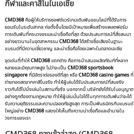
กีฬาและคาสิโนในเอเชีย
CMD368
คือผู้ให้บริการซอฟต์แวร์เกมเดิมพันออนไลน์ที่ได้รับการ
ยอมรับในระดับสากล ก่อตั้งขึ้นโดยมีเป้าหมายเพื่อสร้างแพลตฟอร์ม
การเดิมพันที่ครบวงจรและน่าเชื่อถือที่สุด ด้วยประสบการณ์ที่สั่งสมมา
อย่างยาวนานในอุตสาหกรรม
CMD368
ได้สร้างชื่อเสียงในฐานะ
แบรนด์ที่มีความเชี่ยวชาญ และน่าเชื่อถือโดยเฉพาะในตลาดเอเชีย
จุดเด่นที่ทำให้
CMD368
แตกต่าง คือการนำเสนอผลิตภัณฑ์ที่หลาก
หลายและมีคุณภาพสูง ไม่ว่าจะเป็น
CMD368 sportsbook
singapore
ที่มีอัตราต่อรองดีที่สุด หรือ
CMD368 casino games
ที่
ถ่ายทอดสดจากคาสิโนจริง ทำให้ผู้เล่นได้รับประสบการณ์ที่สมจริง
ราวกับได้ไปนั่งเล่นในสถานที่จริง นอกจากนี้ บริษัทยังได้รับใบอนุญาต
อย่างถูกต้องตามกฎหมาย ทำให้ผู้เล่นมั่นใจได้ในทุกการเดิมพันว่าจะได้
รับความยุติธรรมและความปลอดภัยสูงสุด การเป็นพันธมิตรกับแบรนด์
ใหญ่อย่าง
CMD368
แสดงให้เห็นถึงความน่าเชื่อถือและอำนาจใน
วงการของเรา