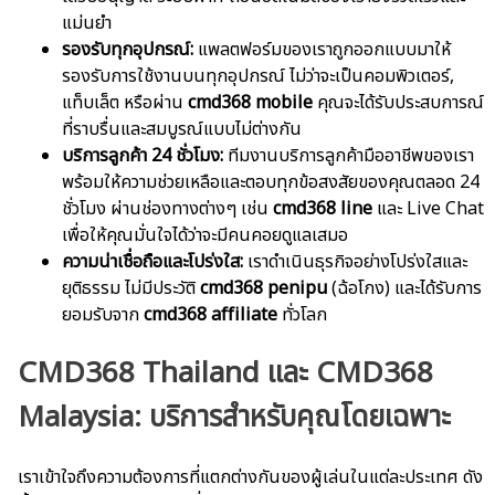
แม่นยำ
รองรับทุกอุปกรณ์:
แพลตฟอร์มของเราถูกออกแบบมาให้
รองรับการใช้งานบนทุกอุปกรณ์ ไม่ว่าจะเป็นคอมพิวเตอร์,
แท็บเล็ต หรือผ่าน
cmd368 mobile
คุณจะได้รับประสบการณ์
ที่ราบรื่นและสมบูรณ์แบบไม่ต่างกัน
บริการลูกค้า 24 ชั่วโมง:
ทีมงานบริการลูกค้ามืออาชีพของเรา
พร้อมให้ความช่วยเหลือและตอบทุกข้อสงสัยของคุณตลอด 24
ชั่วโมง ผ่านช่องทางต่างๆ เช่น
cmd368 line
และ Live Chat
เพื่อให้คุณมั่นใจได้ว่าจะมีคนคอยดูแลเสมอ
ความน่าเชื่อถือและโปร่งใส:
เราดำเนินธุรกิจอย่างโปร่งใสและ
ยุติธรรม ไม่มีประวัติ
cmd368 penipu
(ฉ้อโกง) และได้รับการ
ยอมรับจาก
cmd368 affiliate
ทั่วโลก
CMD368 Thailand และ CMD368
Malaysia: บริการสำหรับคุณโดยเฉพาะ
เราเข้าใจถึงความต้องการที่แตกต่างกันของผู้เล่นในแต่ละประเทศ ดัง