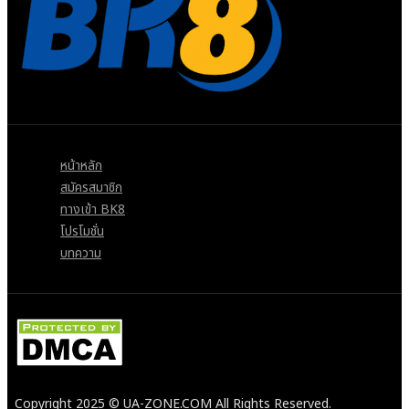
หน้าหลัก
สมัครสมาชิก
ทางเข้า BK8
โปรโมชั่น
บทความ
Copyright 2025 © UA-ZONE.COM All Rights Reserved.