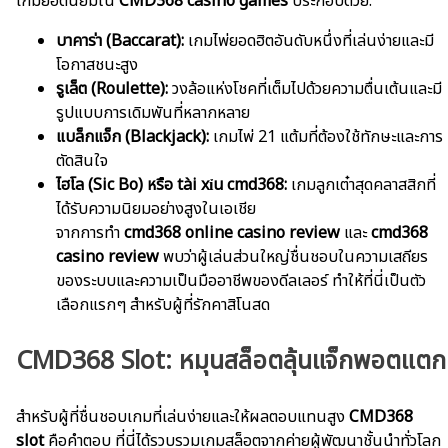
เกมยอดนิยมใน
CMD368 casino games
ประกอบด้วย:
บาคาร่า (Baccarat):
เกมไพ่ยอดฮิตอันดับหนึ่งที่เล่นง่ายและมี
โอกาสชนะสูง
รูเล็ต (Roulette):
วงล้อแห่งโชคที่เต็มไปด้วยความตื่นเต้นและมี
รูปแบบการเดิมพันที่หลากหลาย
แบล็กแจ็ก (Blackjack):
เกมไพ่ 21 แต้มที่ต้องใช้ทักษะและการ
ตัดสินใจ
ไฮโล (Sic Bo) หรือ tài xỉu cmd368:
เกมลูกเต๋าสุดคลาสสิกที่
ได้รับความนิยมอย่างสูงในเอเชีย
จากการทำ
cmd368 online casino review
และ
cmd368
casino review
พบว่าผู้เล่นส่วนใหญ่ชื่นชอบในความเสถียร
ของระบบและความเป็นมืออาชีพของดีลเลอร์ ทำให้ที่นี่เป็นตัว
เลือกแรกๆ สำหรับผู้ที่รักคาสิโนสด
CMD368 Slot: หมุนสล็อตลุ้นแจ็กพอตแตก
สำหรับผู้ที่ชื่นชอบเกมที่เล่นง่ายและให้ผลตอบแทนสูง
CMD368
slot
คือคำตอบ ที่นี่ได้รวบรวมเกมสล็อตจากค่ายผู้พัฒนาชั้นนำทั่วโลก