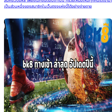
สมัครเว็บbk8 เพียงไม่กี่ขั้นตอนเท่านั้น ก็ช่วยให้มือใหม่ทุกคนได้เข้ามา
เป็นส่วนหนึ่งของสมาชิกในเว็บตรงแห่งนี้ได้อย่างง่ายดาย