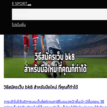
E SPORT
TF Gaming
IM Esports
โปรโมชั่น
วิธีสมัครเว็บ bk8 สำหรับมือใหม่ ที่คุณก็ทำได้
การเข้าไปใช้บริการบนเว็บไซต์เกมคาสิโนแนวหน้าชั้นนำ มีขั้นตอน วิธี