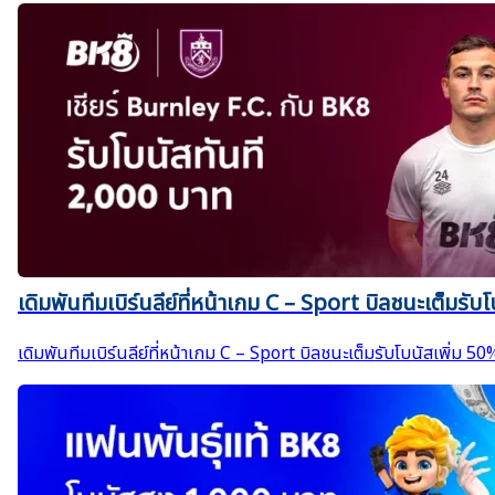
เดิมพันทีมเบิร์นลีย์ที่หน้าเกม C – Sport บิลชนะเต็มรับ
เดิมพันทีมเบิร์นลีย์ที่หน้าเกม C – Sport บิลชนะเต็มรับโบนัสเพิ่ม 50