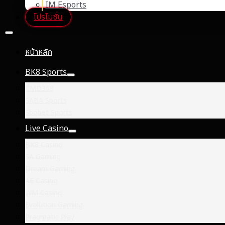
IM Esports
โปรโมชั่น
หน้าหลัก
BK8 Sports
CMD368
SABA Sports
Sbobet Sports
Live Casino
BK8 Casino
SA Gaming
โปรโมชั่น
Dream Gaming
AE Casino
WM Casino
Evolution Gaming
Pragmatic Play