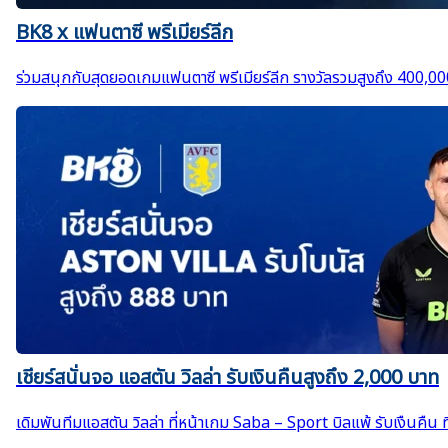
BK8 x แฟนตาซี พรีเมียร์ลีก
ร่วมสนุกกับสุดยอดเกมแฟนตาซี พรีเมียร์ลีก รางวัลรวมสูงถึง 400,0
เชียร์สนั่นจอ แอสตัน วิลล่า รับเงินคืนสูงถึง 2,000 บาท
เดิมพันทีมแอสตัน วิลล่า ที่หน้าเกม Saba – Sport บิลแพ้ รับเงืนคืน ที่นี