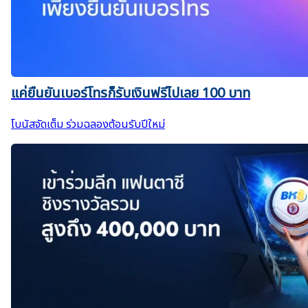
แค่ยืนยันเบอร์โทรก็รับเงินฟรีไปเลย 100 บาท
โบนัสจัดเต็ม ร่วมฉลองต้อนรับปีใหม่