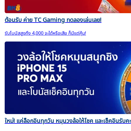
ต้อนรับ ค่าย TC Gaming ทดลองเล่นเลย!
รับโบนัสสูงถึง 4,000 จะได้หรือเสีย ก็มีแต่คุ้ม!
ใหม่! แค่ล็อกอินทุกวัน หมุนวงล้อให้โชค และเช็คอินรับ