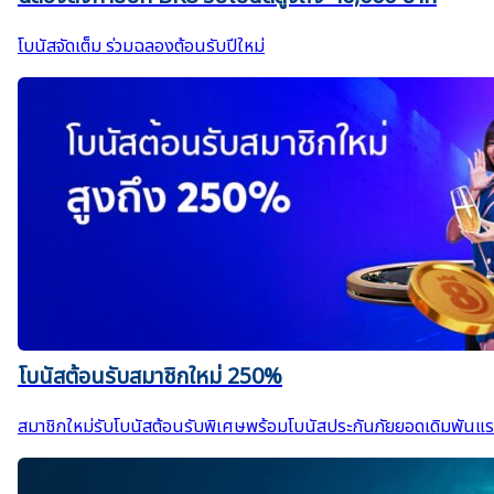
โบนัสจัดเต็ม ร่วมฉลองต้อนรับปีใหม่
โบนัสต้อนรับสมาชิกใหม่ 250%
สมาชิกใหม่รับโบนัสต้อนรับพิเศษพร้อมโบนัสประกันภัยยอดเดิมพันแรก 